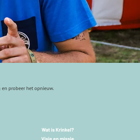
g en probeer het opnieuw.
Wat is Krinkel?
Visie en missie