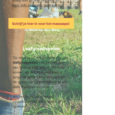
groep dan zo snel mogelijk in!
Meer info onderaan deze pagina.
Schrijf je hier in voor het massaspel
in Heist-op-den-Berg
Leefgroepspelen
Op zondag 10 mei worden ook alle
leefgroepspelen
van Krinkel voor
een tweede keer getest. Hiervoor
komen we met heel veel plezier
langs
op jullie Chiro
! Wij voorzien
de spelen en spreken samen af wie
welk materiaal voorziet.
Vul het formulier in en wij
contacteren jullie om verder af te
spreken!