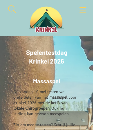
Spelentestdag
Krinkel 2026
Massaspel
Op zondag 10 mei testen
we
onderdelen van het
massaspel
voor
Krinkel 2026 met de
keti's van
lokale Chirogroepen.
Ook hun
leiding kan gewoon meespelen.
Zin om mee te testen? Schrijf jullie