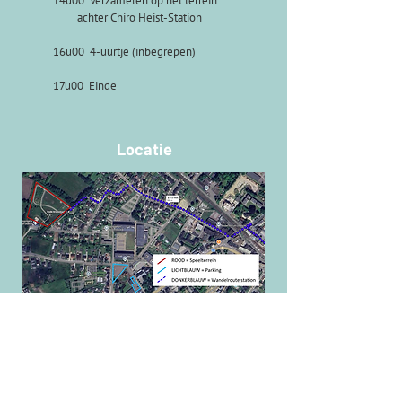
14u00 Verzamelen op het terrein
achter Chiro Heist-Station
16u00 4-uurtje (inbegrepen)
17u00 Einde
Locatie
De speltestdag voor het massaspel gaat
door op het terrein van Chiro Heist-
Station.
Het terrein ligt op 13 min. stappen van